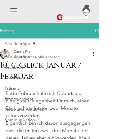
Beitrag
Alle Beiträge
Carina Frei
Alle Beiträge
2. März 2023
4 Min. Lesezeit
Rückblick Januar /
Rückblick
Februar
Mindset
Präsenz
Ende Februar hatte ich Geburtstag. 
Empowerment
Eine gute Gelegenheit für mich, einen 
Blick auf die letzten zwei Monate 
News und Aktuelles
zurückzuwerfen. 
Kommunikation
Eigentlich bin ich davon ausgegangen, 
dass die ersten zwei, drei Monate des 
neuen Jahres eher ruhig werden. Mein 