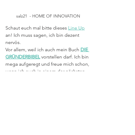
salz21  - HOME OF INNOVATION
Schaut euch mal bitte dieses 
Line Up
an! Ich muss sagen, ich bin dezent 
nervös. 
Vor allem, weil ich auch mein Buch 
DIE 
GRÜNDERBIBEL
 vorstellen darf. Ich bin 
mega aufgeregt und freue mich schon, 
wenn ich euch in einem der nächsten 
Blogartikel über die 
salz21
 berichten 
darf.
Wer live dabei sein will am 15. / 
16.März, der kann sich 
HIER
 noch 
schnell ein Ticket ordern. Dabei sein 
lohnt sich auf jeden Fall, gerade wenn 